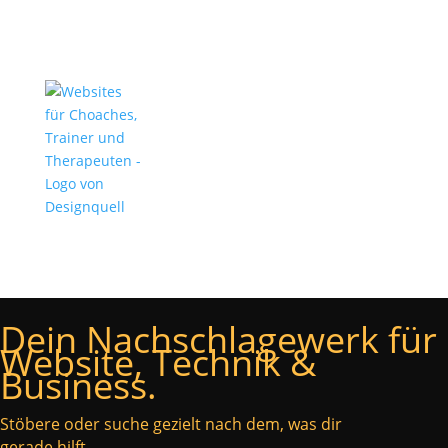
Dein Nachschlagewerk für
Website, Technik &
Business.
Stöbere oder suche gezielt nach dem, was dir
gerade hilft.