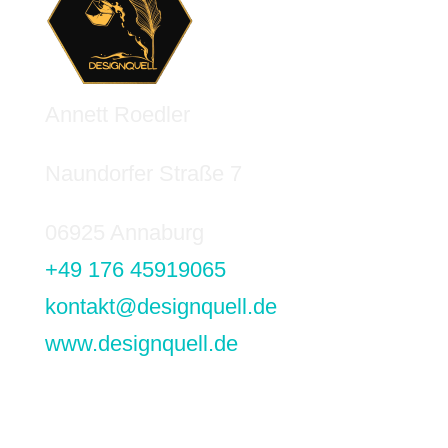
Annett Roedler
Naundorfer Straße 7
06925 Annaburg
+49 176 45919065
kontakt@designquell.de
www.designquell.de