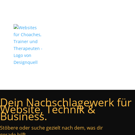
Dein Nachschlagewerk für
Website, Technik &
Business.
Stöbere oder suche gezielt nach dem, was dir
gerade hilft.