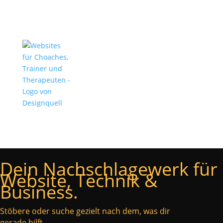
Dein Nachschlagewerk für
Website, Technik &
Business.
Stöbere oder suche gezielt nach dem, was dir
gerade hilft.