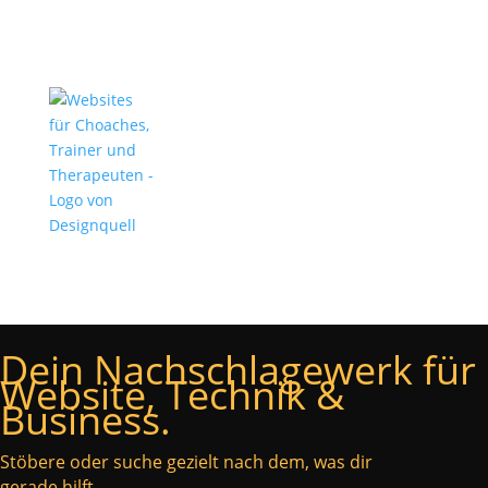
Dein Nachschlagewerk für
Website, Technik &
Business.
Stöbere oder suche gezielt nach dem, was dir
gerade hilft.