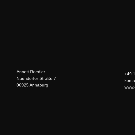
Annett Roedler
+49 
Naundorfer Straße 7
konta
06925 Annaburg
www.d