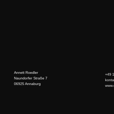
Annett Roedler
+49 
Naundorfer Straße 7
konta
06925 Annaburg
www.d