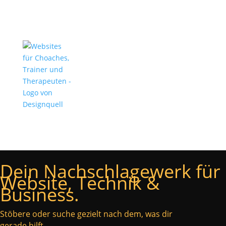
Dein Nachschlagewerk für
Website, Technik &
Business.
Stöbere oder suche gezielt nach dem, was dir
gerade hilft.