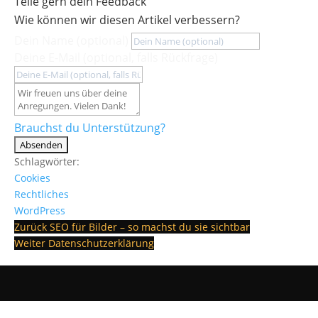
Teile gern dein Feedback
Wie können wir diesen Artikel verbessern?
Dein Name (optional)
Deine E-Mail (optional, falls Rückfrage)
Brauchst du Unterstützung?
Absenden
Schlagwörter:
Cookies
Rechtliches
WordPress
Zurück
SEO für Bilder – so machst du sie sichtbar
Weiter
Datenschutzerklärung