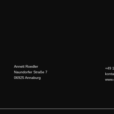
Annett Roedler
+49 
Naundorfer Straße 7
konta
06925 Annaburg
www.d