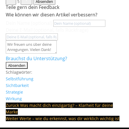
5
Absenden
Teile gern dein Feedback
Wie können wir diesen Artikel verbessern?
Dein Name (optional)
Deine E-Mail (optional, falls Rückfrage)
Brauchst du Unterstützung?
Absenden
Schlagwörter:
Selbstführung
Sichtbarkeit
Strategie
Wirkung
Zurück
Was macht dich einzigartig? – Klarheit für deine
Marke
Weiter
Werte – wie du erkennst, was dir wirklich wichtig ist