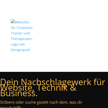
Dein Nachschlagewerk für
Website, Technik &
Business.
Stöbere oder suche gezielt nach dem, was dir
gerade hilft.