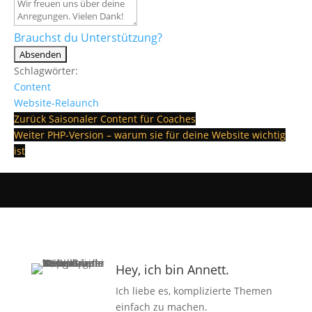
Brauchst du Unterstützung?
Absenden
Schlagwörter:
Content
Website-Relaunch
Zurück
Saisonaler Content für Coaches
Weiter
PHP-Version – warum sie für deine Website wichtig
ist
Hey, ich bin Annett.
Ich liebe es, komplizierte Themen
einfach zu machen.