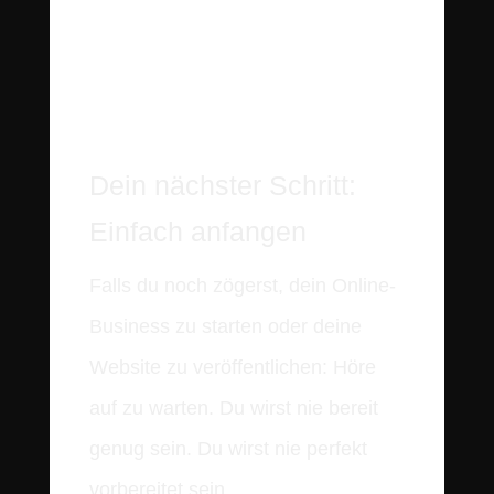
Dein nächster Schritt:
Einfach anfangen
Falls du noch zögerst, dein Online-
Business zu starten oder deine
Website zu veröffentlichen: Höre
auf zu warten. Du wirst nie bereit
genug sein. Du wirst nie perfekt
vorbereitet sein.