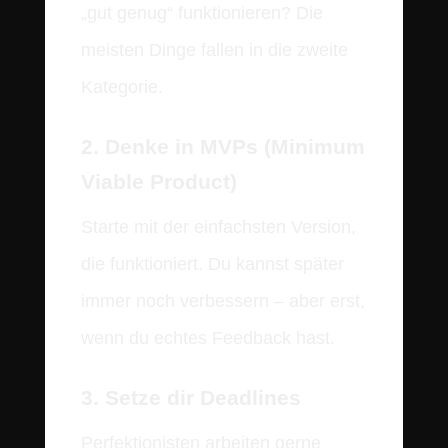
„gut genug“ funktionieren? Die
meisten Dinge fallen in die zweite
Kategorie.
2. Denke in MVPs (Minimum
Viable Product)
Starte mit der einfachsten Version,
die funktioniert. Du kannst später
immer noch verbessern – aber erst,
wenn du echtes Feedback hast.
3. Setze dir Deadlines
Perfektionisten arbeiten gerne