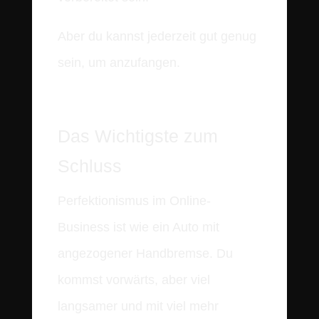
Aber du kannst jederzeit gut genug
sein, um anzufangen.
Das Wichtigste zum
Schluss
Perfektionismus im Online-
Business ist wie ein Auto mit
angezogener Handbremse. Du
kommst vorwärts, aber viel
langsamer und mit viel mehr