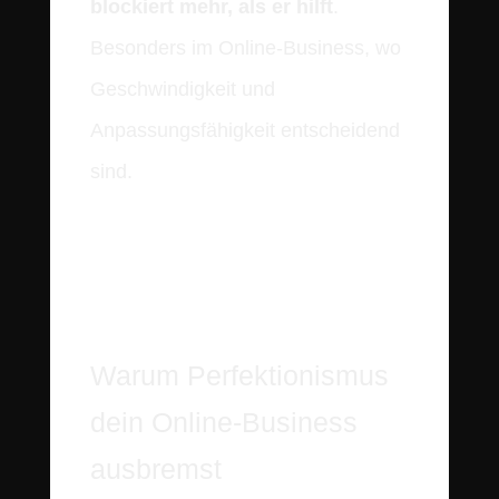
blockiert mehr, als er hilft
.
Besonders im Online-Business, wo
Geschwindigkeit und
Anpassungsfähigkeit entscheidend
sind.
Warum Perfektionismus
dein Online-Business
ausbremst