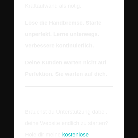
Kraftaufwand als nötig.
Löse die Handbremse. Starte
unperfekt. Lerne unterwegs.
Verbessere kontinuierlich.
Deine Kunden warten nicht auf
Perfektion. Sie warten auf dich.
Brauchst du Unterstützung dabei,
deine Website endlich zu starten?
Hole dir meine
kostenlose