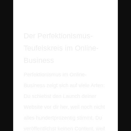
Der Perfektionismus-
Teufelskreis im Online-
Business
Perfektionismus im Online-
Business zeigt sich auf viele Arten:
Du schiebst den Launch deiner
Website vor dir her, weil noch nicht
alles hundertprozentig stimmt. Du
veröffentlichst keinen Content, weil