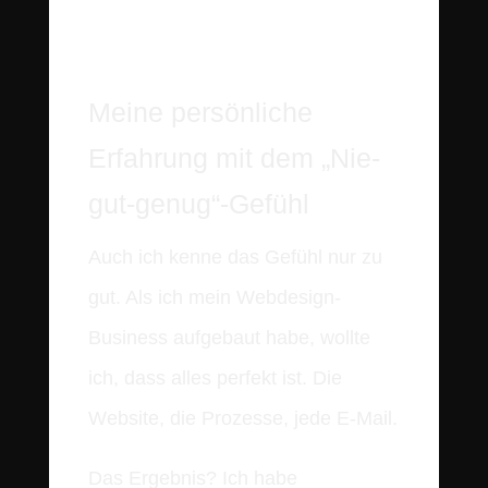
Meine persönliche
Erfahrung mit dem „Nie-
gut-genug“-Gefühl
Auch ich kenne das Gefühl nur zu
gut. Als ich mein Webdesign-
Business aufgebaut habe, wollte
ich, dass alles perfekt ist. Die
Website, die Prozesse, jede E-Mail.
Das Ergebnis? Ich habe