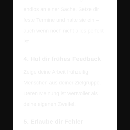
endlos an einer Sache. Setze dir
feste Termine und halte sie ein –
auch wenn noch nicht alles perfekt
ist.
4. Hol dir frühes Feedback
Zeige deine Arbeit frühzeitig
Menschen aus deiner Zielgruppe.
Deren Meinung ist wertvoller als
deine eigenen Zweifel.
5. Erlaube dir Fehler