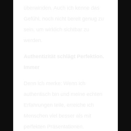
überwinden. Auch ich kenne das
Gefühl, noch nicht bereit genug zu
sein, um wirklich sichtbar zu
werden.
Authentizität schlägt Perfektion.
Immer
Denn ich merke: Wenn ich
authentisch bin und meine echten
Erfahrungen teile, erreiche ich
Menschen viel besser als mit
perfekten Präsentationen.