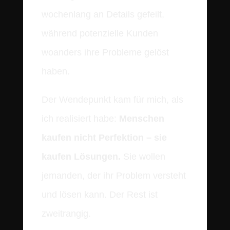
wochenlang an Details gefeilt,
während potenzielle Kunden
woanders ihre Probleme gelöst
haben.
Der Wendepunkt kam für mich, als
ich realisiert habe:
Menschen
kaufen nicht Perfektion – sie
kaufen Lösungen.
Sie wollen
jemanden, der ihr Problem versteht
und lösen kann. Der Rest ist
zweitrangig.