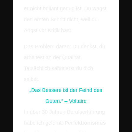
er nicht brillant genug ist. Du wagst
den ersten Schritt nicht, weil du
Angst vor Kritik hast.
Das Problem daran: Du denkst, du
arbeitest an der Qualität.
Tatsächlich sabotierst du dich
selbst.
„Das Bessere ist der Feind des
Guten.“ – Voltaire
In über 30 Jahren Berufserfahrung
habe ich gelernt:
Perfektionismus