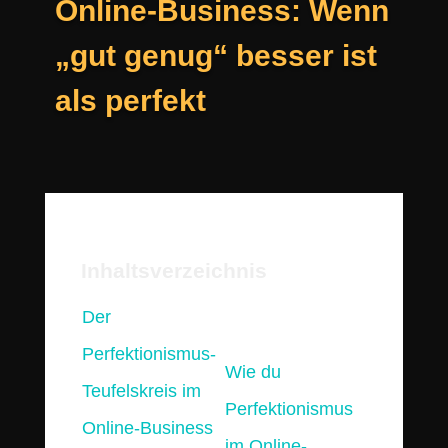
Online-Business: Wenn
„gut genug“ besser ist
als perfekt
Inhaltsverzeichnis
Der
Perfektionismus-
Wie du
Teufelskreis im
Perfektionismus
Online-Business
im Online-