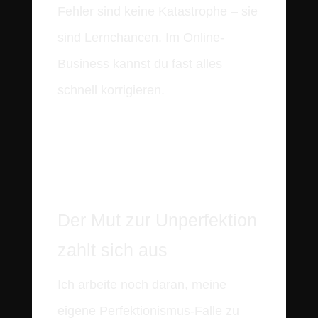
Fehler sind keine Katastrophe – sie
sind Lernchancen. Im Online-
Business kannst du fast alles
schnell korrigieren.
Der Mut zur Unperfektion
zahlt sich aus
Ich arbeite noch daran, meine
eigene Perfektionismus-Falle zu