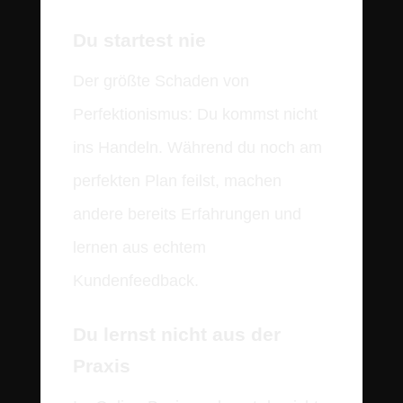
Du startest nie
Der größte Schaden von
Perfektionismus: Du kommst nicht
ins Handeln. Während du noch am
perfekten Plan feilst, machen
andere bereits Erfahrungen und
lernen aus echtem
Kundenfeedback.
Du lernst nicht aus der
Praxis