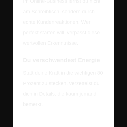
Im Online-Business lernst du nicht
am Schreibtisch, sondern durch
echte Kundenreaktionen. Wer
perfekt starten will, verpasst diese
wertvollen Erkenntnisse.
Du verschwendest Energie
Statt deine Kraft in die wichtigen 80
Prozent zu stecken, verzettelst du
dich in Details, die kaum jemand
bemerkt.