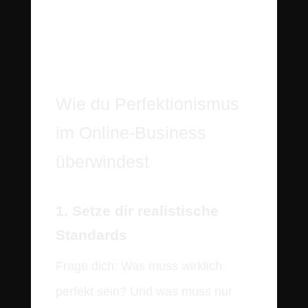
Wie du Perfektionismus
im Online-Business
überwindest
1. Setze dir realistische
Standards
Frage dich: Was muss wirklich
perfekt sein? Und was muss nur