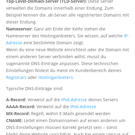
Top-Level-Domain-Server (TLD-Server):
Diese Server
verwalten die Domains innerhalb einer Endung. Zum
Beispiel kennen die
.de
-Server alle registrierten Domains mit
dieser Endung.
Nameserver:
Ganz am Ende der Kette stehen die
Nameserver des Hostinganbieters. Sie wissen, auf welche
IP-
Adresse
eine bestimmte Domain zeigt.
Wenn du eine neue Website einrichtest oder die Domain mit
einem anderen Server verbinden willst, musst du
sogenannte DNS-Einträge anpassen. Diese technischen
Einstellungen findest du meist im Kundenbereich deines
Registrars
oder
Hostinganbieters
.
Typische DNS-Einträge sind:
A-Record:
Verweist auf die
IPv4-Adresse
deines Servers
AAAA-Record:
Verweist auf die
IPv6-Adresse
MX-Record:
Regelt, wohin E-Mails gesendet werden
CNAME:
Leitet einen Domainnamen auf einen anderen um
DNS-Einstellungen müssen korrekt gesetzt sein – sonst
bleibt deine Website unsichtbar. Auch bei einem Umzug auf