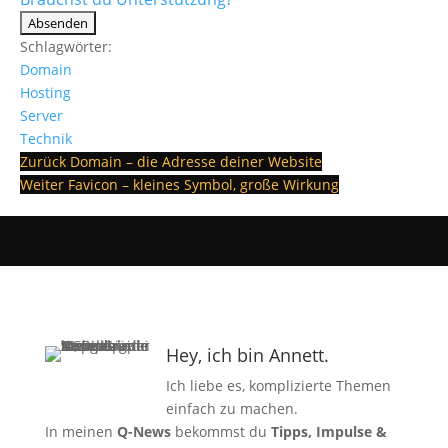
Absenden
Schlagwörter:
Domain
Hosting
Server
Technik
Zurück
Domain – die Adresse deiner Website
Weiter
Favicon – kleines Symbol, große Wirkung
Hey, ich bin Annett.
Ich liebe es, komplizierte Themen
einfach zu machen.
In meinen
Q-News
bekommst du
Tipps, Impulse &